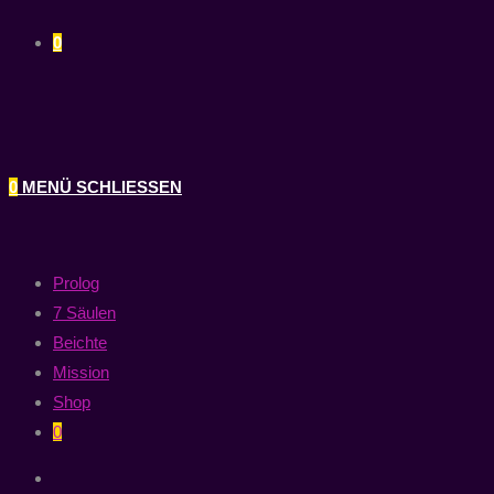
0
0
MENÜ
SCHLIESSEN
Prolog
7 Säulen
Beichte
Mission
Shop
0