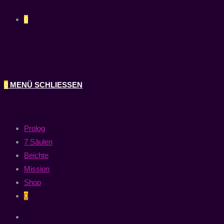
0
0
MENÜ
SCHLIESSEN
Prolog
7 Säulen
Beichte
Mission
Shop
0